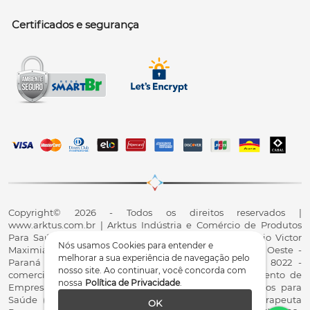
Certificados e segurança
Copyright© 2026 - Todos os direitos reservados |
www.arktus.com.br | Arktus Indústria e Comércio de Produtos
Para Saúde Ltda | CNPJ: 01.417.367/0001-78 | R. Antônio Victor
Nós usamos Cookies para entender e
Maximiano, 107, Parque Industrial II, Santa Tereza do Oeste -
melhorar a sua experiência de navegação pelo
Paraná - CEP 85825-900 - Fale conosco: 0800 200 8022 -
nosso site. Ao continuar, você concorda com
comercial@arktus.com.br | Autorização de Funcionamento de
nossa
Política de Privacidade
.
Empresa - AFE/ANVISA - Para Fabricação de Produtos para
Saúde (Correlatos): 8.02.844-5 (UX418X102741) - Fisioterapeuta
OK