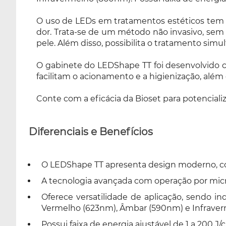
comandos em touch screen, que facilitam o
O uso de LEDs em tratamentos estéticos tem 
acionamento e a higienização, além de
dor. Trata-se de um método não invasivo, sem 
apresentar um design diferenciado. Conte
pele. Além disso, possibilita o tratamento simu
com a eficácia da Bioset para potencializar
seus tratamentos com tecnologia e
O gabinete do LEDShape TT foi desenvolvido
praticidade.
facilitam o acionamento e a higienização, além
Conte com a eficácia da Bioset para potenciali
Diferenciais e Benefícios
O LEDShape TT apresenta design moderno, com
A tecnologia avançada com operação por micr
Oferece versatilidade de aplicação, sendo in
Vermelho (623nm), Âmbar (590nm) e Infrave
Possui faixa de energia ajustável de 1 a 200 J