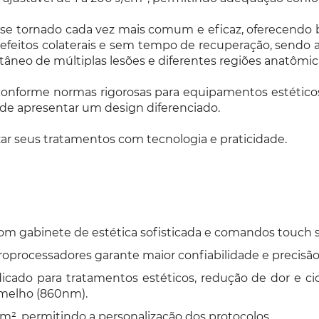
se tornado cada vez mais comum e eficaz, oferecendo b
efeitos colaterais e sem tempo de recuperação, sendo ad
ltâneo de múltiplas lesões e diferentes regiões anatômic
 conforme normas rigorosas para equipamentos estétic
 de apresentar um design diferenciado.
zar seus tratamentos com tecnologia e praticidade.
 gabinete de estética sofisticada e comandos touch scr
oprocessadores garante maior confiabilidade e precisão
dicado para tratamentos estéticos, redução de dor e c
rmelho (860nm).
/cm², permitindo a personalização dos protocolos.