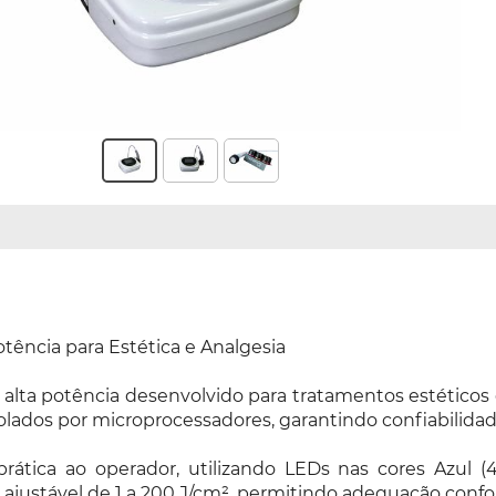
ência para Estética e Analgesia
ta potência desenvolvido para tratamentos estéticos 
ados por microprocessadores, garantindo confiabilidad
rática ao operador, utilizando LEDs nas cores Azul 
a ajustável de 1 a 200 J/cm², permitindo adequação con