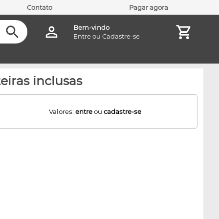
Contato
Pagar agora
Bem-vindo
Entre
ou
Cadastre-se
iras inclusas
Valores:
entre
ou
cadastre-se