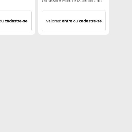
Ultrassom Micro e Macrofocado
ou
cadastre-se
Valores:
entre
ou
cadastre-se