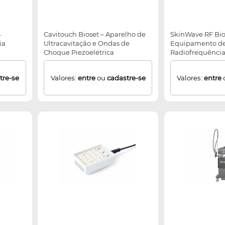
4
Cavitouch Bioset – Aparelho de
SkinWave RF Bio
ia
Ultracavitação e Ondas de
Equipamento d
Choque Piezoelétrica
Radiofrequência
Resistiva
tre-se
Valores:
entre
ou
cadastre-se
Valores:
entre