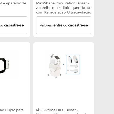
et ─ Aparelho de
MaxiShape Cryo Station Bioset -
Aparelho de Radiofrequência, RF
com Refrigeração, Ultracavitação
e PSW e LED
ou
cadastre-se
Valores:
entre
ou
cadastre-se
ção Duplo para
IÁSIS Prime HIFU Bioset -