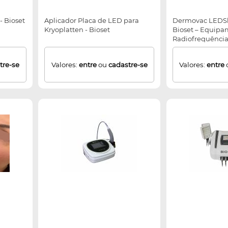
- Bioset
Aplicador Placa de LED para
Dermovac LEDSh
Kryoplatten - Bioset
Bioset – Equipa
Radiofrequência
LED, Ultracavit
Choque
tre-se
Valores:
entre
ou
cadastre-se
Valores:
entre