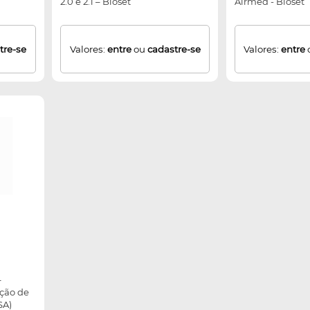
2.0 e 2.1 – Bioset
Airmed - Bioset
tre-se
Valores:
entre
ou
cadastre-se
Valores:
entre
–
ção de
SA)