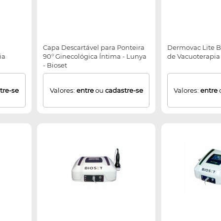
Capa Descartável para Ponteira
Dermovac Lite B
ia
90° Ginecológica Íntima - Lunya
de Vacuoterapia
- Bioset
tre-se
Valores:
entre
ou
cadastre-se
Valores:
entre