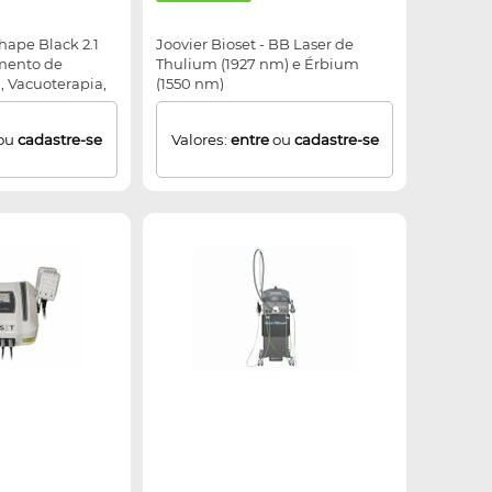
ape Black 2.1
Joovier Bioset - BB Laser de
mento de
Thulium (1927 nm) e Érbium
, Vacuoterapia,
(1550 nm)
ação e Ondas de
ou
cadastre-se
Valores:
entre
ou
cadastre-se