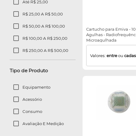
Até R$ 25,00
R$ 25,00 A R$ 50,00
R$ 50,00 A R$ 100,00
Cartucho para Emiva - 10
Agulhas - Radiofrequênc
R$ 100,00 A R$ 250,00
Microagulhada
R$ 250,00 A R$ 500,00
Valores:
entre
ou
cadas
R$ 500,00 A R$ 1.000,00
Tipo de Produto
R$ 1.000,00 A R$ 2.500,00
R$ 2.500,00 A R$ 5.000,00
Equipamento
Mais De R$ 5.000,00
Acessório
Consumo
Avaliação E Medição