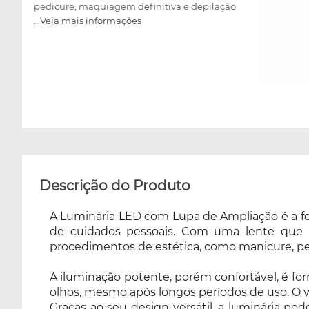
pedicure, maquiagem definitiva e depilação.
...Veja mais informações
A iluminação potente, porém confortável, é
fornecida por uma lâmpada fluorescente que
emite luz branca brilhante, mas sem causar
desconforto aos olhos, mesmo após longos
períodos de uso. O vidro anti-reflexo garante
que a visibilidade seja clara e sem distorções.
Graças ao seu design versátil, a luminária
pode ser amplamente utilizada em áreas
como cosmetologia, odontologia, veterinária e
outras atividades que exigem atenção aos
detalhes. Se você busca qualidade e
Descrição do Produto
funcionalidade em um só produto, esta
luminária com lupa é a escolha perfeita para
A Luminária LED com Lupa de Ampliação é a fer
você!
de cuidados pessoais. Com uma lente que am
procedimentos de estética, como manicure, pe
A iluminação potente, porém confortável, é fo
olhos, mesmo após longos períodos de uso. O vid
Graças ao seu design versátil, a luminária po