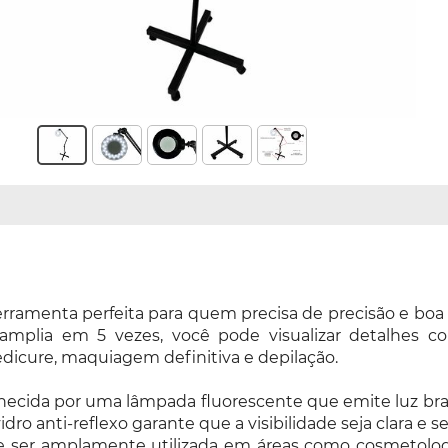
ramenta perfeita para quem precisa de precisão e boa 
plia em 5 vezes, você pode visualizar detalhes com
dicure, maquiagem definitiva e depilação.
rnecida por uma lâmpada fluorescente que emite luz br
ro anti-reflexo garante que a visibilidade seja clara e s
de ser amplamente utilizada em áreas como cosmetologia