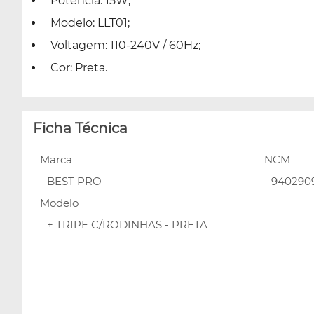
Potência: 15W;
Modelo: LLT01;
Voltagem: 110-240V / 60Hz;
Cor: Preta.
Ficha Técnica
Marca
NCM
BEST PRO
940290
Modelo
+ TRIPE C/RODINHAS - PRETA