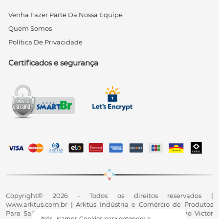
Venha Fazer Parte Da Nossa Equipe
Quem Somos
Política De Privacidade
Certificados e segurança
Copyright© 2026 - Todos os direitos reservados |
www.arktus.com.br | Arktus Indústria e Comércio de Produtos
Para Saúde Ltda | CNPJ: 01.417.367/0001-78 | R. Antônio Victor
Nós usamos Cookies para entender e